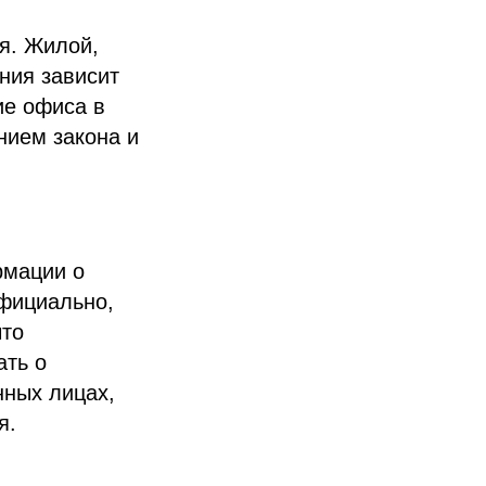
я. Жилой,
ния зависит
ие офиса в
нием закона и
рмации о
официально,
что
ать о
нных лицах,
я.