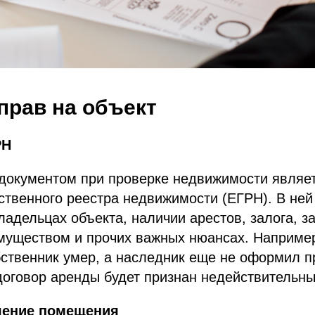
прав на объект
РН
окументом при проверке недвижимости являет
ственного реестра недвижимости (ЕГРН). В ней
адельцах объекта, наличии арестов, залога, з
муществом и прочих важных нюансах. Например
ственник умер, а наследник еще не оформил п
договор аренды будет признан недействительн
чение помещения