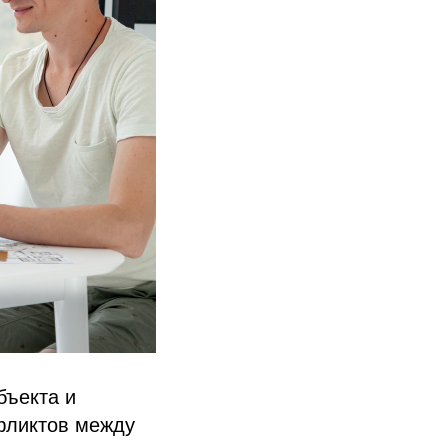
бъекта и
фликтов между