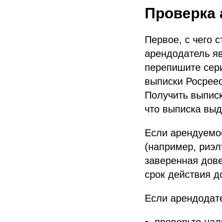
Проверка 
Первое, с чего 
арендодатель яв
перепишите сер
выписки Росреес
Получить выписк
что выписка выд
Если арендуемое
(например, риэл
заверенная дове
срок действия 
Если арендодат
проверьте нал