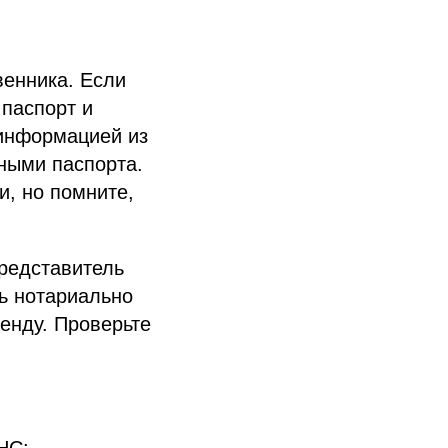
венника. Если
 паспорт и
 информацией из
ными паспорта.
и, но помните,
представитель
ть нотариально
енду. Проверьте
НС;