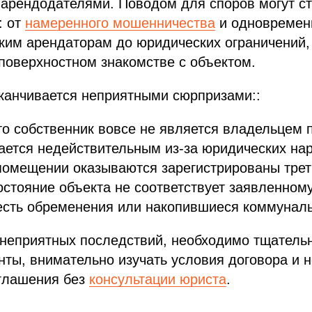
 арендодателями. Поводом для споров могут с
: от
намеренного мошенничества
и одновремен
ким арендаторам до юридических ограничений,
поверхностном знакомстве с объектом.
канчивается неприятными сюрпризами::
то собственник вовсе не является владельцем
ается недействительным из-за юридических на
помещении оказываются зарегистрированы трет
остояние объекта не соответствует заявленному
есть обременения или накопившиеся коммуналь
 неприятных последствий, необходимо тщатель
нты, внимательно изучать условия договора и н
глашения без
консультации юриста
.