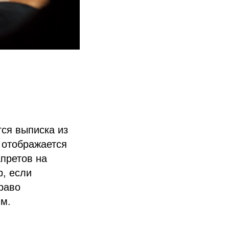
ся выписка из
 отображается
апретов на
, если
раво
ым.