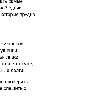
тать самые
ной сдачи
 которые трудно
 помещения;
рушений;
ьи лица;
 или, что хуже,
ные долги.
но проверять
е спешить с