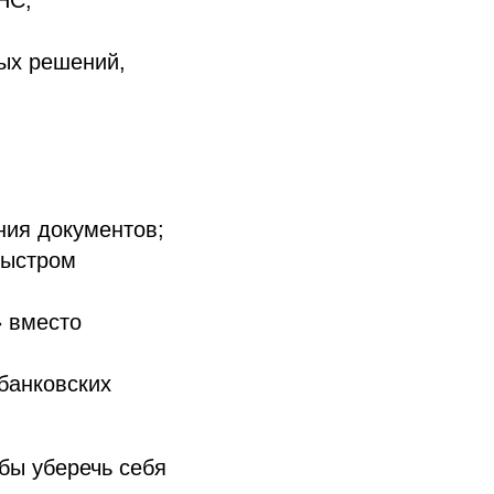
ных решений,
ния документов;
быстром
» вместо
банковских
бы уберечь себя