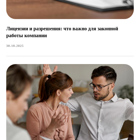
Все права защищены © Copyright 2026
Политика конфиденциальности
Согласие на обработку данных
Политика куки
Лицензии и разрешения: что важно для законной
Договор оферта
работы компании
Каталог услуг
30.10.2025