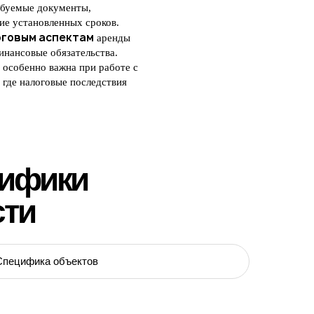
ебуемые документы,
ие установленных сроков.
оговым аспектам
аренды
инансовые обязательства.
особенно важна при работе с
где налоговые последствия
.
цифики
сти
Специфика объектов