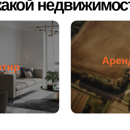
какой недвижимос
Арен
ртир