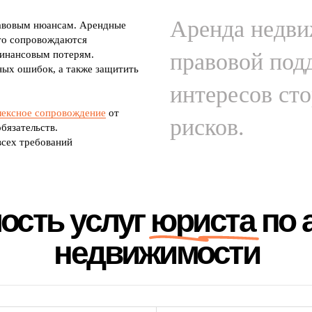
Аренда недви
равовым нюансам. Арендные
то сопровождаются
финансовым потерям.
правовой под
ых ошибок, а также защитить
интересов ст
лексное сопровождение
от
рисков.
бязательств.
всех требований
ость услуг юриста по 
недвижимости