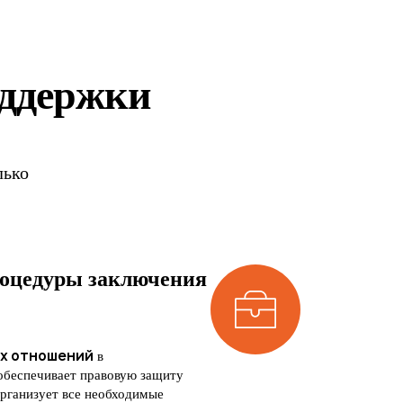
оддержки
лько
роцедуры заключения
х отношений
в
обеспечивает правовую защиту
рганизует все необходимые