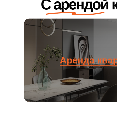
С арендой 
Аренда ква