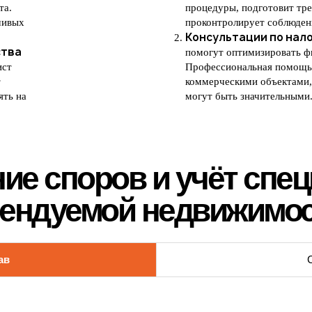
та.
процедуры, подготовит тр
чивых
проконтролирует соблюден
Консультации по нал
ства
помогут оптимизировать ф
ист
Профессиональная помощь 
т
коммерческими объектами, 
ять на
могут быть значительными
ие споров и учёт спе
ендуемой недвижимо
ав