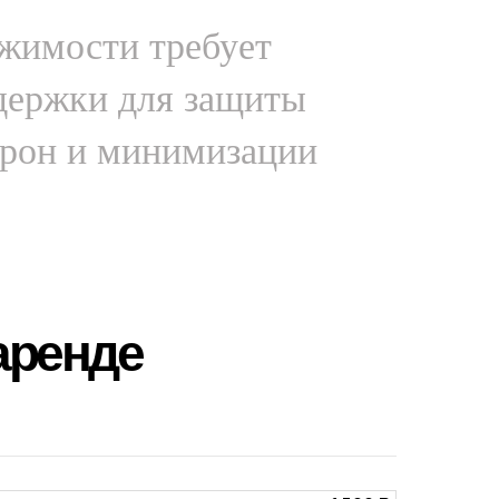
жимости требует
держки для защиты
орон и минимизации
аренде