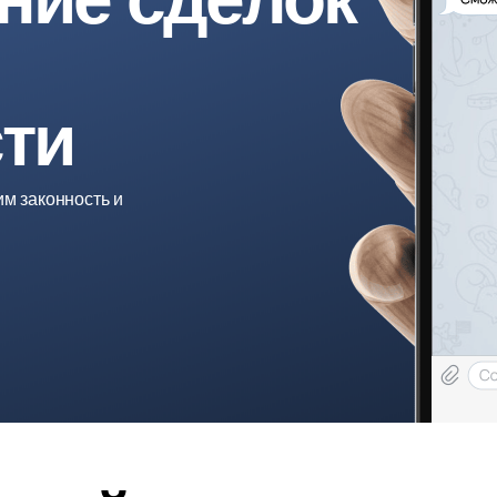
ти
м законность и