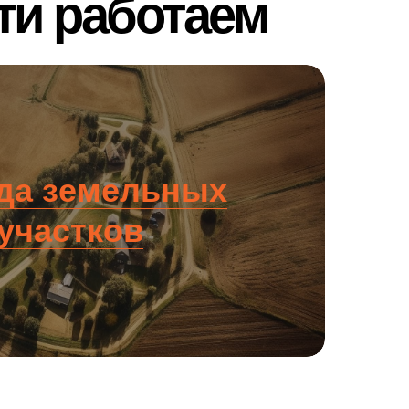
ти работаем
да земельных
участков