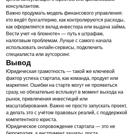
Запишитесь на первичную
консультантом.
Важно продумать модель финансового управления:
консультацию с юристом
кто ведёт бухгалтерию, как контролируются расходы,
как оформляется вклад инвестора или выдача займа.
Ответим на вопросы и подберем решение для
вашей задачи
Вести учет «в блокноте» — путь к штрафам,
налоговым проблемам. Лучше с самого начала
использовать онлайн-сервисы, подключить
специалиста или аутсорсинг.
Вывод
Юридическая грамотность — такой же ключевой
фактор успеха стартапа, как команда, продукт или
маркетинг. Ошибки на старте могут не проявиться
Нажимая кнопку, вы даете согласие на обработку персональных
данных и ознакомлены с условиями
политики конфиденциальности
сразу, но обязательно всплывут в момент выхода на
рынок, привлечения инвестиций или
масштабирования. Важно не просто запускать проект,
а делать это с учётом правовых реалий, с поддержкой
Получить консультацию
компетентного юриста.
Юридическое сопровождение стартапа — это не
бюрократия, а инструмент защиты, роста,